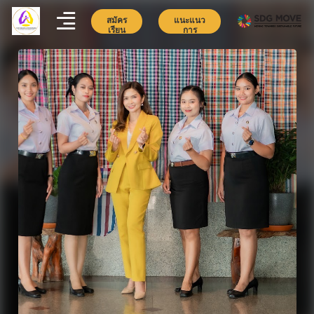
สมัคร
แนะแนว
เรียน
การ
ศึกษา