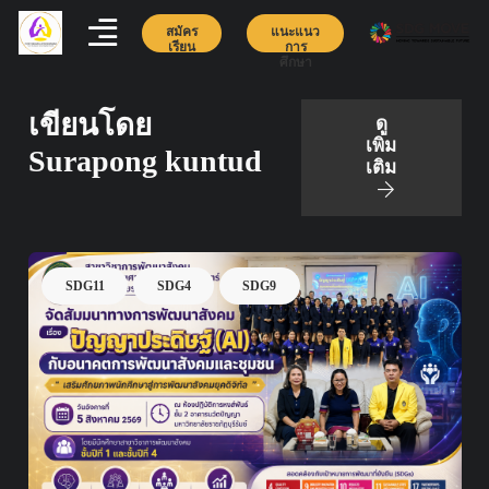
สมัคร
แนะแนว
เรียน
การ
ศึกษา
เขียนโดย
ดู
เพิ่ม
Surapong kuntud
เติม
SDG4
งานประกันคุณภาพ